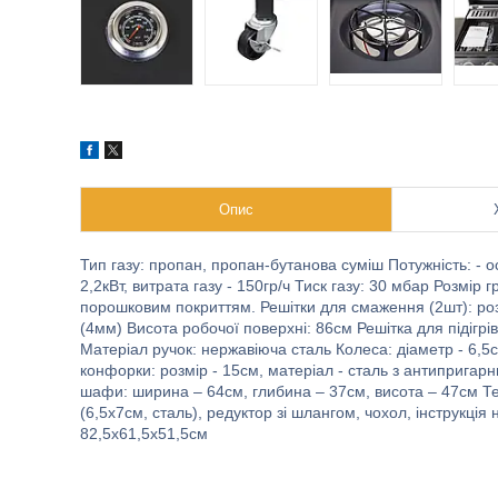
Опис
Тип газу: пропан, пропан-бутанова суміш Потужність: - ос
2,2кВт, витрата газу - 150гр/ч Тиск газу: 30 мбар Розмір
порошковим покриттям. Решітки для смаження (2шт): роз
(4мм) Висота робочої поверхні: 86см Решітка для підігрів
Матеріал ручок: нержавіюча сталь Колеса: діаметр - 6,5см
конфорки: розмір - 15см, матеріал - сталь з антипригар
шафи: ширина – 64см, глибина – 37см, висота – 47см Те
(6,5х7см, сталь), редуктор зі шлангом, чохол, інструкція н
82,5x61,5x51,5см