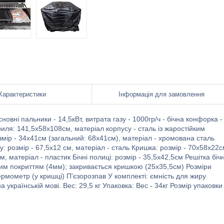
Характеристики
Інформація для замовлення
новні пальники - 14,5кВт, витрата газу - 1000гр/ч - бічна конфорка -
 гриля: 141,5x58x108см, матеріал корпусу - сталь із жаростійким
мір - 34х41см (загальний: 68x41см), матеріал - хромована сталь
у: розмір - 67,5x12 см, матеріал - сталь Кришка: розмір - 70x58x22
, матеріал - пластик Бічні полиці: розмір - 35,5x42,5см Решітка біч
ним покриттям (4мм); закривається кришкою (25х35,5см) Розміри
рмометр (у кришці) П'єзорозпав У комплекті: ємність для жиру
а українській мові. Вес: 29,5 кг Упаковка: Вес - 34кг Розмір упаковки