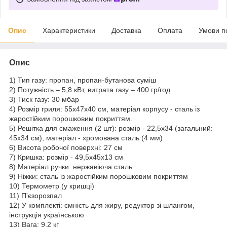
Опис
Характеристики
Доставка
Оплата
Умови п
Опис
1) Тип газу: пропан, пропан-бутанова суміш
2) Потужність – 5,8 кВт, витрата газу – 400 гр/год
3) Тиск газу: 30 мбар
4) Розмір гриля: 55x47x40 см, матеріал корпусу - сталь із
жаростійким порошковим покриттям.
5) Решітка для смаження (2 шт): розмір - 22,5х34 (загальний:
45x34 см), матеріал - хромована сталь (4 мм)
6) Висота робочої поверхні: 27 см
7) Кришка: розмір - 49,5x45x13 см
8) Матеріал ручки: нержавіюча сталь
9) Ніжки: сталь із жаростійким порошковим покриттям
10) Термометр (у кришці)
11) П'єзорозпал
12) У комплекті: ємність для жиру, редуктор зі шлангом,
інструкція українською
13) Вага: 9,2 кг