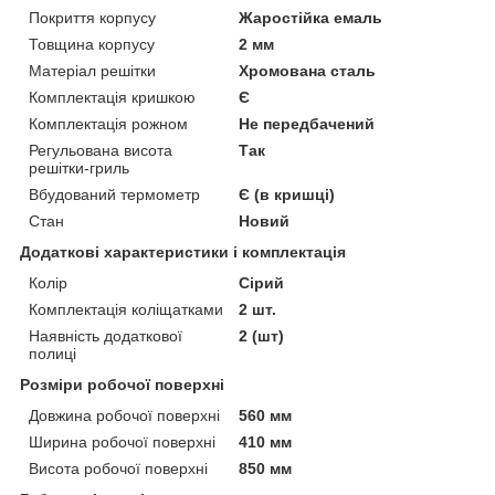
Покриття корпусу
Жаростійка емаль
Товщина корпусу
2 мм
Матеріал решітки
Хромована сталь
Комплектація кришкою
Є
Комплектація рожном
Не передбачений
Регульована висота
Так
решітки-гриль
Вбудований термометр
Є (в кришці)
Стан
Новий
Додаткові характеристики і комплектація
Колір
Сірий
Комплектація коліщатками
2 шт.
Наявність додаткової
2 (шт)
полиці
Розміри робочої поверхні
Довжина робочої поверхні
560 мм
Ширина робочої поверхні
410 мм
Висота робочої поверхні
850 мм