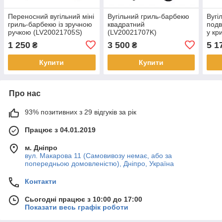
Переносний вугільний міні
Вугільний гриль-барбекю
Вугі
гриль-барбекю із зручною
квадратний
подв
ручкою (LV20021705S)
(LV20021707K)
у кр
(LV
1 250
3 500
5 1
₴
₴
Купити
Купити
Про нас
93% позитивних з 29 відгуків за рік
Працює з 04.01.2019
м. Дніпро
вул. Макарова 11 (Самовивозу немає, або за
попередньою домовленістю), Дніпро, Україна
Контакти
Сьогодні працює з 10:00 до 17:00
Показати весь графік роботи