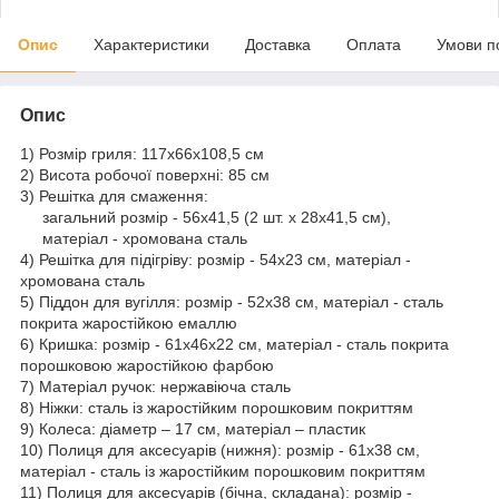
Опис
Характеристики
Доставка
Оплата
Умови п
Опис
1) Розмір гриля: 117x66x108,5 см
2) Висота робочої поверхні: 85 см
3) Решітка для смаження:
загальний розмір - 56х41,5 (2 шт. х 28x41,5 см),
матеріал - хромована сталь
4) Решітка для підігріву: розмір - 54x23 см, матеріал -
хромована сталь
5) Піддон для вугілля: розмір - 52x38 см, матеріал - сталь
покрита жаростійкою емаллю
6) Кришка: розмір - 61x46x22 см, матеріал - сталь покрита
порошковою жаростійкою фарбою
7) Матеріал ручок: нержавіюча сталь
8) Ніжки: сталь із жаростійким порошковим покриттям
9) Колеса: діаметр – 17 см, матеріал – пластик
10) Полиця для аксесуарів (нижня): розмір - 61x38 см,
матеріал - сталь із жаростійким порошковим покриттям
11) Полиця для аксесуарів (бічна, складана): розмір -