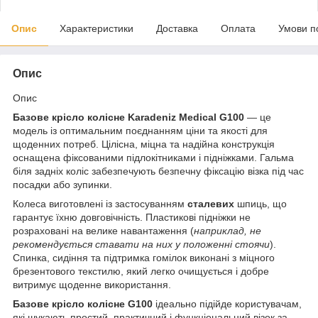
Опис
Характеристики
Доставка
Оплата
Умови п
Опис
Опис
Базове крісло колісне Karadeniz Medical G100
— це
модель із оптимальним поєднанням ціни та якості для
щоденних потреб. Цілісна, міцна та надійна конструкція
оснащена фіксованими підлокітниками і підніжками. Гальма
біля задніх коліс забезпечують безпечну фіксацію візка під час
посадки або зупинки.
Колеса виготовлені із застосуванням
сталевих
шпиць, що
гарантує їхню довговічність. Пластикові підніжки не
розраховані на велике навантаження (
наприклад, не
рекомендується ставати на них у положенні стоячи
).
Спинка, сидіння та підтримка гомілок виконані з міцного
брезентового текстилю, який легко очищується і добре
витримує щоденне використання.
Базове крісло колісне G100
ідеально підійде користувачам,
які шукають простий, практичний і функціональний візок за