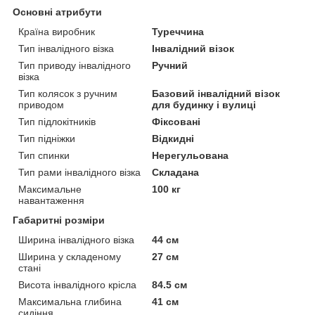
Основні атрибути
Країна виробник
Туреччина
Тип інвалідного візка
Інвалідний візок
Тип приводу інвалідного
Ручний
візка
Тип колясок з ручним
Базовий інвалідний візок
приводом
для будинку і вулиці
Тип підлокітників
Фіксовані
Тип підніжки
Відкидні
Тип спинки
Нерегульована
Тип рами інвалідного візка
Складана
Максимальне
100 кг
навантаження
Габаритні розміри
Ширина інвалідного візка
44 см
Ширина у складеному
27 см
стані
Висота інвалідного крісла
84.5 см
Максимальна глибина
41 см
сидіння