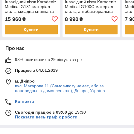
Інвалідний візок Karadeniz
Інвалідний візок Karadeniz
Інва
Medical G131 матеріал
Medical G100C матеріал
Medi
сталь, складна спинка та
сталь, антибактеріальна
стал
швидкознімні осі, до 120 кг
оббивка, складна рама, до
120 
15 960
8 990
7 9
₴
₴
75 кг
Купити
Купити
Про нас
93% позитивних з 29 відгуків за рік
Працює з 04.01.2019
м. Дніпро
вул. Макарова 11 (Самовивозу немає, або за
попередньою домовленістю), Дніпро, Україна
Контакти
Сьогодні працює з 09:00 до 19:30
Показати весь графік роботи