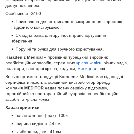
доступною ціною.
Особливості G100:
Призначена для нетривалого використання з простою
і відкритою конструкцією.
Складна рама для зручності транспортування і
зберігання.
Поручні та ручки для зручного користування.
Karadeniz Medical
– провідний турецький виробник
реабілітаційних засобів, серед яких
крісла колісні
різних видів,
ролатори, санітарні крісла, ходунки,
милиці
та інші.
Весь асортимент продукції Karadeniz Medical має відповідні
сертифікати якості, а офіційний дистриб’ютор бренду
компанія
MEDITOR
надає повну сервісну підтримку,
гарантійний та постгарантійний супровід на реабілітаційні
засоби та крісла колісні.
Характеристики
навантаження (max): 100кг
ширина сидіння: 44 см
глибина сидіння: 41 см