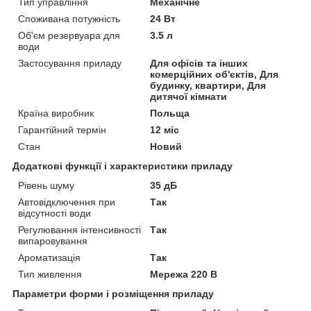
Тип управління
Механічне
Споживана потужність
24 Вт
Об'єм резервуара для
3.5 л
води
Застосування приладу
Для офісів та інших
комерційних об'єктів, Для
будинку, квартири, Для
дитячої кімнати
Країна виробник
Польща
Гарантійний термін
12 міс
Стан
Новий
Додаткові функції і характеристики приладу
Рівень шуму
35 дБ
Автовідключення при
Так
відсутності води
Регулювання інтенсивності
Так
випаровування
Ароматизація
Так
Тип живлення
Мережа 220 В
Параметри форми і розміщення приладу