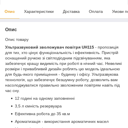
Опис
Характеристики
Доставка
Оплата
Умови п
Опис
Опис товару
Ультразвуковий зволожувач повітря UH115
- пропозиція
для тих, хто цінує функціональність і ефективність. Пристрій
оснащений ручкою зі світлодіодним підсвічуванням, яка
забезпечує кращу видимість при роботі в нічний час. Невеликі
розміри і привабливий дизайн роблять цю модель ідеальною
для будь-якого приміщення - будинку і офісу. Ультразвукова
технологія, що забезпечує безшумну роботу, дозволить вам
насолоджуватися правильно зволоженим повітрям навіть під
час сну.
12 годині на одному заповненні
3,5 л ємність резервуара
Ефективна робота до 35 кв.м
Ароматизація - використання ароматичних масел