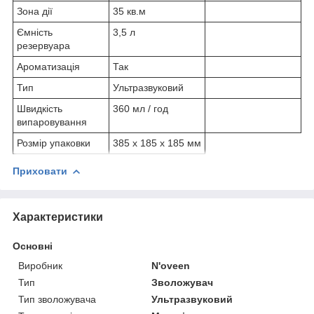
Зона дії
35 кв.м
Ємність
3,5 л
резервуара
Ароматизація
Так
Тип
Ультразвуковий
Швидкість
360 мл / год
випаровування
Розмір упаковки
385 х 185 х 185 мм
Приховати
Характеристики
Основні
Виробник
N'oveen
Тип
Зволожувач
Тип зволожувача
Ультразвуковий