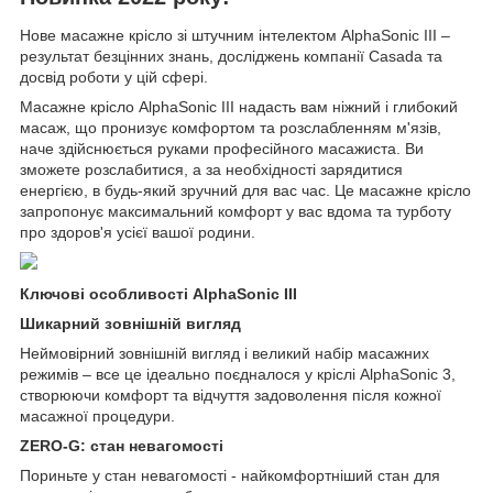
Нове масажне крісло зі штучним інтелектом AlphaSonic III –
результат безцінних знань, досліджень компанії Casada та
досвід роботи у цій сфері.
Масажне крісло AlphaSonic III надасть вам ніжний і глибокий
масаж, що пронизує комфортом та розслабленням м'язів,
наче здійснюється руками професійного масажиста. Ви
зможете розслабитися, а за необхідності зарядитися
енергією, в будь-який зручний для вас час. Це масажне крісло
запропонує максимальний комфорт у вас вдома та турботу
про здоров'я усієї вашої родини.
Ключові особливості AlphaSonic III
Шикарний зовнішній вигляд
Неймовірний зовнішній вигляд і великий набір масажних
режимів – все це ідеально поєдналося у кріслі AlphaSonic 3,
створюючи комфорт та відчуття задоволення після кожної
масажної процедури.
ZERO-G: стан невагомості
Пориньте у стан невагомості - найкомфортніший стан для