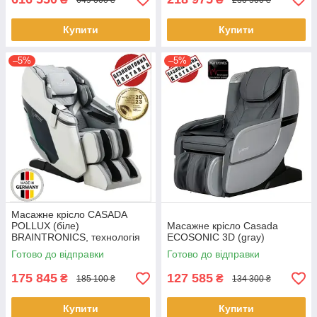
Купити
Купити
–5%
–5%
Масажне крісло CASADA
POLLUX (біле)
Масажне крісло Casada
BRAINTRONICS, технологія
ЕСОSONIC 3D (gray)
3D-масажу
Готово до відправки
Готово до відправки
175 845
127 585
₴
₴
185 100 ₴
134 300 ₴
Купити
Купити