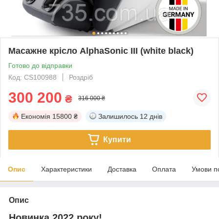
Масажне крісло AlphaSonic III (white black)
Готово до відправки
Код: CS100988
Роздріб
300 200
₴
316 000 ₴
Економія
15800 ₴
Залишилось
12 днів
Купити
Опис
Характеристики
Доставка
Оплата
Умови п
Опис
Новинка 2022 року!