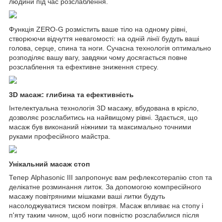
людини під час розслаблення.
Функція ZERO-G розмістить ваше тіло на одному рівні,
створюючи відчуття невагомості: на одній лінії будуть ваші
голова, серце, спина та ноги. Сучасна технологія оптимально
розподіляє вашу вагу, завдяки чому досягається повне
розслаблення та ефективне зниження стресу.
3D масаж: глибина та ефективність
Інтелектуальна технологія 3D масажу, вбудована в крісло,
дозволяє розслабитись на найвищому рівні. Здається, що
масаж був виконаний ніжними та максимально точними
руками професійного майстра.
Унікальний масаж стоп
Тепер Alphasonic III запропонує вам рефлексотерапію стоп та
делікатне розминання литок. За допомогою компресійного
масажу повітряними мішками ваші литки будуть
насолоджуватися тиском повітря. Масаж впливає на стопу і
п'яту таким чином, щоб ноги повністю розслабилися після