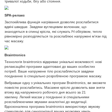
тривалої ходьби, бігу або стояння.
SPA-релакс
Заспокійлива функція нагрівання дозволяє розслабитися
вдвічі швидше. Завдяки вуглецевим волокнам, що
знаходяться в спинці крісла, які служать ІЧ обігрівом, тепло
рівномірно розподіляється та розслаблює напружені м'язи під
час масажу.
Braintronics
Технологія braintronics відкриває унікальні можливості: нові
релаксаційні програми адаптовані до ваших особистих
потреб. Ваше напружене тіло розслабляється завдяки
поєднанню із спеціально розробленою програмою масажу.
Вибравши одну з унікальних програм Braintronics, ви зможете
повністю розслабитись. Масажне крісло дозволить вам зняти
втому від напруженого робочого дня всього за 21
хвилину. Легкий масаж у поєднанні зі спеціальними
розслаблюючими звуками аналогічні до медитації.
Вдосконалена програма braintronics використовує звукову
стимуляцію для синхронізації ваших мозкових хвиль.