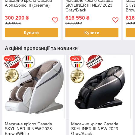
Масажне крісло Casada
Масажне крісло Casada
Маса
AlphaSonic III (creame)
SKYLINER III NEW 2023
SKYL
Gray/Black
Brow
300 200
616 550
616
₴
₴
316 000 ₴
649 000 ₴
649 0
Купити
Купити
Акційні пропозиції та новинки
–5%
–5%
Масажне крісло Casada
Масажне крісло Casada
SKYLINER III NEW 2023
SKYLINER III NEW 2023
Brown/Whitе
Gray/Black