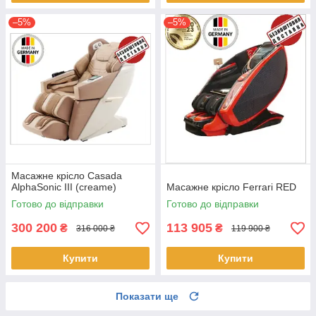
–5%
–5%
Масажне крісло Casada
AlphaSonic III (creame)
Масажне крісло Ferrari RED
Готово до відправки
Готово до відправки
300 200
113 905
₴
₴
316 000 ₴
119 900 ₴
Купити
Купити
Показати ще