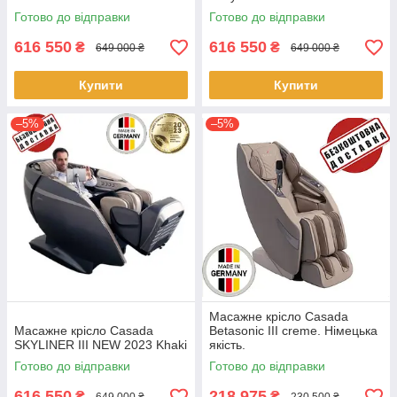
Готово до відправки
Готово до відправки
616 550
616 550
₴
₴
649 000 ₴
649 000 ₴
Купити
Купити
–5%
–5%
Масажне крісло Casada
Масажне крісло Casada
Betasonic III creme. Німецька
SKYLINER III NEW 2023 Khaki
якість.
Готово до відправки
Готово до відправки
616 550
218 975
₴
₴
649 000 ₴
230 500 ₴