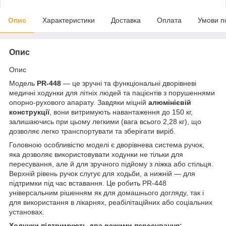
Опис
Характеристики
Доставка
Оплата
Умови п
Опис
Опис
Модель
PR-448
— це зручні та функціональні дворівневі
медичні ходунки для літніх людей та пацієнтів з порушеннями
опорно-рухового апарату. Завдяки міцній
алюмінієвій
конструкції
, вони витримують навантаження до 150 кг,
залишаючись при цьому легкими (вага всього 2,28 кг), що
дозволяє легко транспортувати та зберігати виріб.
Головною особливістю моделі є дворівнева система ручок,
яка дозволяє використовувати ходунки не тільки для
пересування, але й для зручного підйому з ліжка або стільця.
Верхній рівень ручок слугує для ходьби, а нижній — для
підтримки під час вставання. Це робить PR-448
універсальним рішенням як для домашнього догляду, так і
для використання в лікарнях, реабілітаційних або соціальних
установах.
Ходунки підтримують два режими пересування: