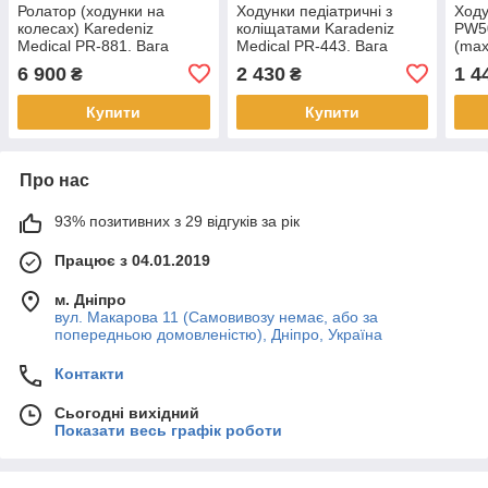
Ролатор (ходунки на
Ходунки педіатричні з
Ходу
колесах) Karedeniz
коліщатами Karadeniz
PW50
Medical PR-881. Вага
Medical PR-443. Вага
(max
користувача (max): 120 кг
користувача (max): 120
6 900
2 430
1 4
₴
₴
Купити
Купити
Про нас
93% позитивних з 29 відгуків за рік
Працює з 04.01.2019
м. Дніпро
вул. Макарова 11 (Самовивозу немає, або за
попередньою домовленістю), Дніпро, Україна
Контакти
Сьогодні вихідний
Показати весь графік роботи