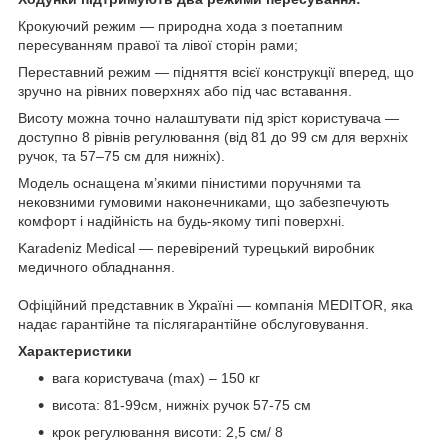
Крокуючий режим — природна хода з поетапним
пересуванням правої та лівої сторін рами;
Переставний режим — підняття всієї конструкції вперед, що
зручно на рівних поверхнях або під час вставання.
Висоту можна точно налаштувати під зріст користувача —
доступно 8 рівнів регулювання (від 81 до 99 см для верхніх
ручок, та 57–75 см для нижніх).
Модель оснащена м’якими пінистими поручнями та
нековзними гумовими наконечниками, що забезпечують
комфорт і надійність на будь-якому типі поверхні.
Karadeniz Medical — перевірений турецький виробник
медичного обладнання.
Офіційний представник в Україні — компанія MEDITOR, яка
надає гарантійне та післягарантійне обслуговування.
Характеристики
вага користувача (max) – 150 кг
висота: 81-99см, нижніх ручок 57-75 см
крок регулювання висоти: 2,5 см/ 8