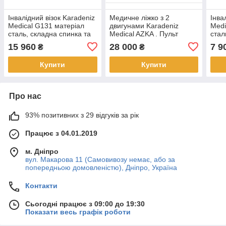
Інвалідний візок Karadeniz
Медичне ліжко з 2
Інва
Medical G131 матеріал
двигунами Karadeniz
Medi
сталь, складна спинка та
Medical AZKA . Пульт
стал
швидкознімні осі, до 120 кг
дистанційного керування
120 
15 960
28 000
7 9
₴
₴
Купити
Купити
Про нас
93% позитивних з 29 відгуків за рік
Працює з 04.01.2019
м. Дніпро
вул. Макарова 11 (Самовивозу немає, або за
попередньою домовленістю), Дніпро, Україна
Контакти
Сьогодні працює з 09:00 до 19:30
Показати весь графік роботи