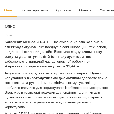
Опис
Характеристики
Доставка
Оплата
Умови п
Опис
Опис
Karadeniz Medical JT-311
— це сучасне
крісло колісне з
електродвигуном
, яке поєднує в собі інноваційні технології,
надійність і стильний дизайн. Візок має
міцну алюмінієву
раму
та
два потужні літій-іонні акумулятори
, що
забезпечують тривалий час автономної роботи при
збереженні помірної ваги —
усього 31,44 кг
.
Аккумулятори заряджаються від звичайної мережі.
Пульт
керування з високочутливим джойстиком
дозволяє точно
контролювати рух навіть при мінімальному зусиллі, що
особливо важливо для користувачів із обмеженою моторикою.
Візок має в комплекті подушки для сидіння та спинки для
підвищення комфорту, а також підголовником, що окремо
встановлюється та регулюється відповідно до вимог
користувача.
Модель
JT-311
зручно складати натисканням однієї кнопки —