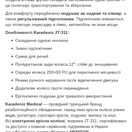
це полегшує транспортування та зберігання.
Для комфорту передбачено
подушки на сидінні та спинці
, а
також
регульований підголовник
. Підлокітники знімаються,
що полегшує пересадку в ліжко, автомобіль чи інше місце.
Особливості Karadeniz JT-311:
Складання однією кнопкою
Знімні підлокітники
Сумка для речей
Поліуретанові задні колеса 12″, стійкі до зношування
Середні колеса 200×50 PU для пересіченої місцевості
Режим ручного керування після відключення двигуна
Додаткове колесо проти перекидання
Ергономічні подушки для тривалого використання
Karadeniz Medical
— провідний турецький бренд
реабілітаційного обладнання, серед яких крісла колісні різних
видів, ролатори, санітарні крісла, ходунки, милиці та інші.
Всі
електричні крісла колісні
, зокрема JT-311, сертифіковані
та доступні з повною сервісною підтримкою в Україні
від
офіційного дистриб’ютора MEDITOR
.