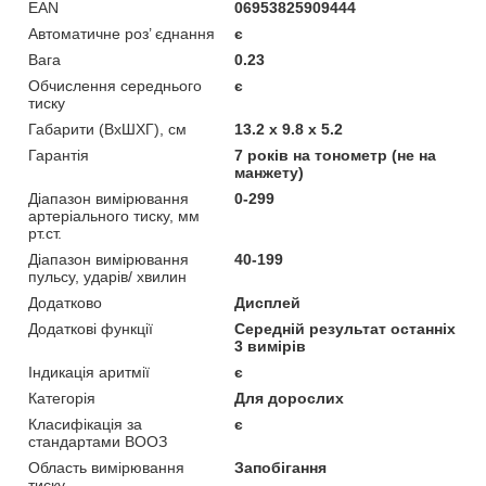
EAN
06953825909444
Автоматичне роз’ єднання
є
Вага
0.23
Обчислення середнього
є
тиску
Габарити (ВхШХГ), см
13.2 x 9.8 x 5.2
Гарантія
7 років на тонометр (не на
манжету)
Діапазон вимірювання
0-299
артеріального тиску, мм
рт.ст.
Діапазон вимірювання
40-199
пульсу, ударів/ хвилин
Додатково
Дисплей
Додаткові функції
Середній результат останніх
3 вимірів
Індикація аритмії
є
Категорія
Для дорослих
Класифікація за
є
стандартами ВООЗ
Область вимірювання
Запобігання
тиску