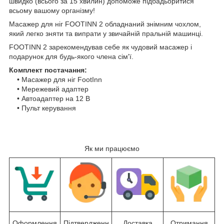
швидко (всього за 15 хвилин) допоможе підбадьоритися
всьому вашому організму!
Масажер для ніг FOOTINN 2 обладнаний знімним чохлом,
який легко зняти та випрати у звичайній пральній машинці.
FOOTINN 2 зарекомендував себе як чудовий масажер і
подарунок для будь-якого члена сім'ї.
Комплект постачання:
• Масажер для ніг FootInn
• Мережевий адаптер
• Автоадаптер на 12 В
• Пульт керування
Як ми працюємо
Оформлення
Підтвердженн
Доставка
Отримання