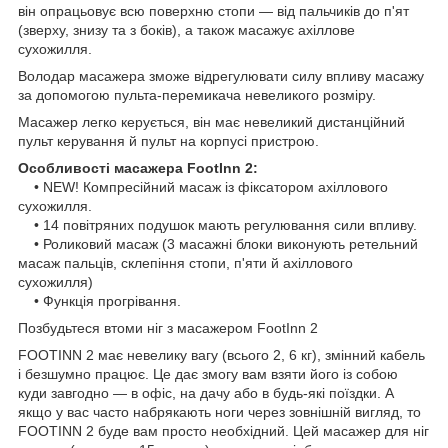
він опрацьовує всю поверхню стопи — від пальчиків до п'ят
(зверху, знизу та з боків), а також масажує ахіллове
сухожилля.
Володар масажера зможе відрегулювати силу впливу масажу
за допомогою пульта-перемикача невеликого розміру.
Масажер легко керується, він має невеликий дистанційний
пульт керування й пульт на корпусі пристрою.
Особливості масажера FootInn 2:
• NEW! Компресійний масаж із фіксатором ахіллового
сухожилля.
• 14 повітряних подушок мають регулювання сили впливу.
• Роликовий масаж (3 масажні блоки виконують ретельний
масаж пальців, склепіння стопи, п'яти й ахіллового
сухожилля)
• Функція прогрівання.
Позбудьтеся втоми ніг з масажером FootInn 2
FOOTINN 2 має невелику вагу (всього 2, 6 кг), змінний кабель
і безшумно працює. Це дає змогу вам взяти його із собою
куди завгодно — в офіс, на дачу або в будь-які поїздки. А
якщо у вас часто набрякають ноги через зовнішній вигляд, то
FOOTINN 2 буде вам просто необхідний. Цей масажер для ніг