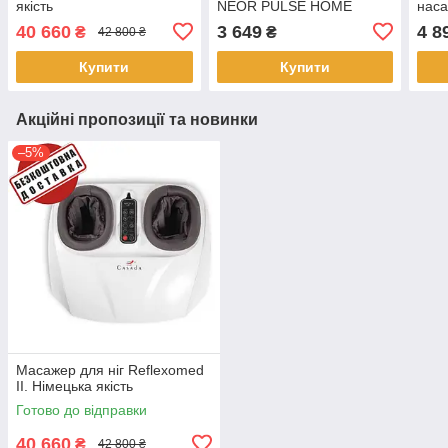
якість
NEOR PULSE HOME
наса
20GY. Німецька якість.
Німе
40 660
3 649
4 8
₴
₴
42 800 ₴
Купити
Купити
Акційні пропозиції та новинки
–5%
Масажер для ніг Reflexomed
II. Німецька якість
Готово до відправки
40 660
₴
42 800 ₴